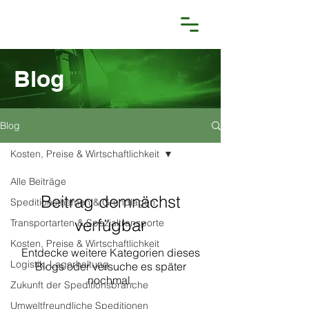
Blog
Blog
Kosten, Preise & Wirtschaftlichkeit
Alle Beiträge
Beitrag demnächst
Speditionsthemen & Grundlagen
verfügbar
Transportarten & Spezialtransporte
Kosten, Preise & Wirtschaftlichkeit
Entdecke weitere Kategorien dieses
Logistik, Lagerhaltung
Blogs oder versuche es später
nochmal.
Zukunft der Speditionsbranche
Umweltfreundliche Speditionen