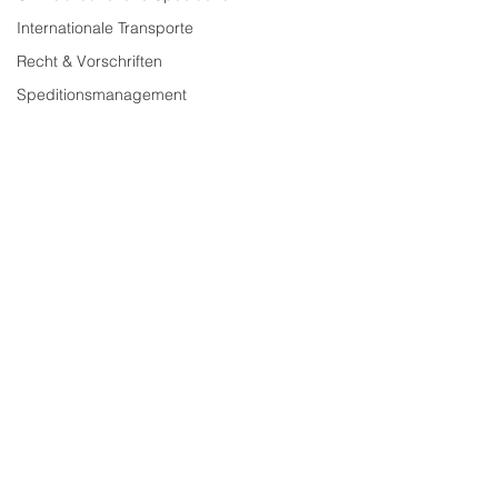
Internationale Transporte
Recht & Vorschriften
Anschrift
Speditionsmanagement
Heissler GmbH & Co. KG
Matthias Heissler
Albert-Einstein-Str. 16-18
68753 Waghäusel
Kontakt
Tel:
07254 77 44 010
(Autokran)
Tel:
07254 77 44 011
(Transporte)
Fax: 07254 77 44 012
Mail: info@matthias-heissler.de
www.matthias-heissler.de
Rechtliches
Impressum