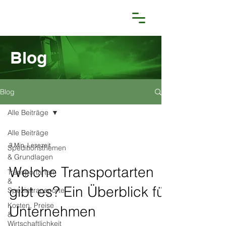
Blog
Blog
Alle Beiträge
Alle Beiträge
3 Min. Lesezeit
Speditionsthemen
& Grundlagen
Welche Transportarten
Transportarten
&
gibt es? Ein Überblick für
Spezialtransporte
Kosten, Preise
Unternehmen
&
Wirtschaftlichkeit