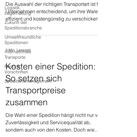
Die Auswahl der richtigen Transportart ist für
Logistik,
Unternehmen entscheidend, um ihre Waren
Lagerhaltung
effizient und kostengünstig zu verschicken.
Zukunft der
Je...
Speditionsbranche
Umweltfreundliche
Speditionen
3 Min. Lesezeit
Internationale
Transporte
Kosten einer Spedition:
Recht &
Vorschriften
So setzen sich
Speditionsmanagement
Transportpreise
zusammen
Die Wahl einer Spedition hängt nicht nur von
Zuverlässigkeit und Servicequalität ab,
sondern auch von den Kosten. Doch wie